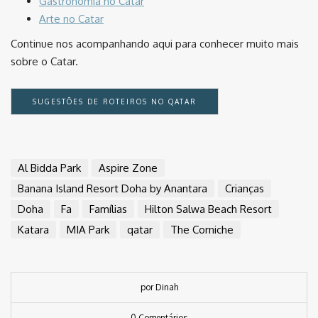
Gastronomia no Catar
Arte no Catar
Continue nos acompanhando aqui para conhecer muito mais
sobre o Catar.
SUGESTÕES DE ROTEIROS NO QATAR
Al Bidda Park
Aspire Zone
Banana Island Resort Doha by Anantara
Crianças
Doha
Fa
Famílias
Hilton Salwa Beach Resort
Katara
MIA Park
qatar
The Corniche
por Dinah
0 Comentários