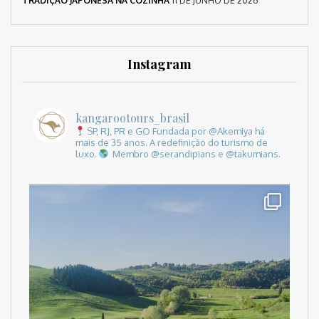
TRADIÇÃO JAPONESA NA COZINHA
11 DE JUNHO DE 2026
Instagram
kangarootours_brasil
SP, RJ, PR e GO
Fundada por @Akemiya há
mais de 35 anos.
A redefinição do turismo de
luxo.
Membro @serandipians e @takumians.