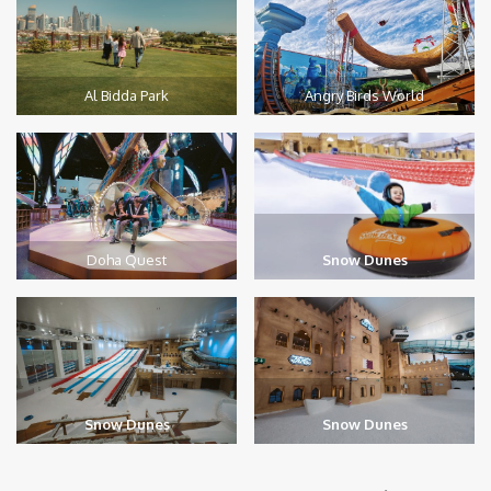
Al Bidda Park
Angry Birds World
Doha Quest
Snow Dunes
Snow Dunes
Snow Dunes