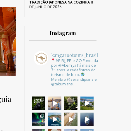
TRADIÇÃO JAPONESA NA COZINHA
11
DE JUNHO DE 2026
Instagram
kangarootours_brasil
SP, RJ, PR e GO
Fundada
por @Akemiya há mais de
35 anos.
A redefinição do
turismo de luxo.
Membro @serandipians e
@takumians.
guia