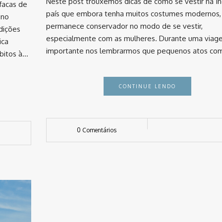
Neste post trouxemos dicas de como se vestir na Ín
facas de
país que embora tenha muitos costumes modernos,
 no
permanece conservador no modo de se vestir,
adições
especialmente com as mulheres. Durante uma viag
ica
importante nos lembrarmos que pequenos atos c
ábitos à…
CONTINUE LENDO
0 Comentários