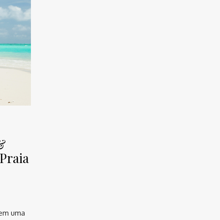
&
 Praia
s em uma