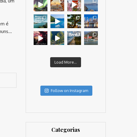
dia, um
em é
omuns…
Load More...
Follow on Instagram
Categorias