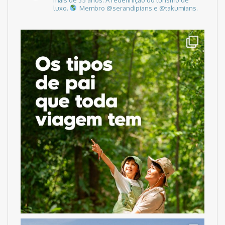
luxo.
Membro @serandipians e @takumians.