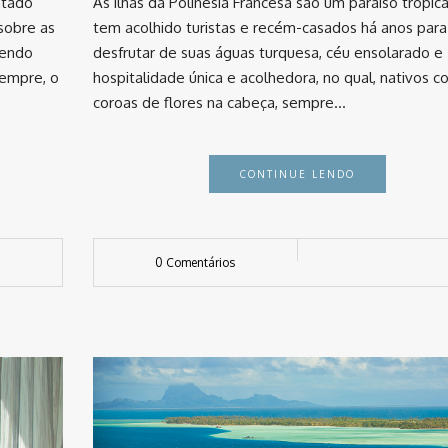
ntado
As ilhas da Polinésia Francesa são um paraíso tropic
 sobre as
tem acolhido turistas e recém-casados há anos para
Tendo
desfrutar de suas águas turquesa, céu ensolarado e
empre, o
hospitalidade única e acolhedora, no qual, nativos 
coroas de flores na cabeça, sempre…
CONTINUE LENDO
0 Comentários