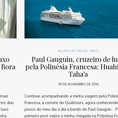
RELATOS DE VIAGEM
,
TAHITI
luxo
Paul Gauguin, cruzeiro de l
 Bora
pela Polinésia Francesa: Huah
Taha’a
30 DE NOVEMBRO DE 2016
 mais
Continue acompanhando a minha viagem pela Poliné
mos dias
Francesa, a convite da Qualitours, agora conhecend
 luxo
pouco do meu dia a dia a bordo do Paul Gauguin. 
inha
primeiro post sobre a minha chegada na Polinésia F