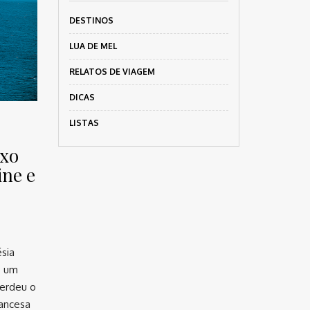
DESTINOS
LUA DE MEL
RELATOS DE VIAGEM
DICAS
LISTAS
uxo
ine e
sia
o um
Perdeu o
rancesa