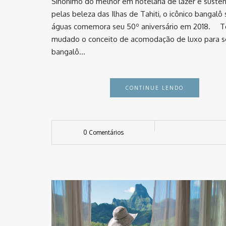
Sinônimo do melhor em hotelaria de lazer e suste
pelas beleza das Ilhas de Tahiti, o icônico bangalô
águas comemora seu 50º aniversário em 2018. ⠀ 
mudado o conceito de acomodação de luxo para s
bangalô…
CONTINUE LENDO
0 Comentários