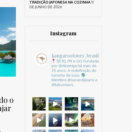
TRADIÇÃO JAPONESA NA COZINHA
11
DE JUNHO DE 2026
Instagram
kangarootours_brasil
SP, RJ, PR e GO
Fundada
por @Akemiya há mais de
35 anos.
A redefinição do
turismo de luxo.
Membro @serandipians e
@takumians.
udo o
ajar