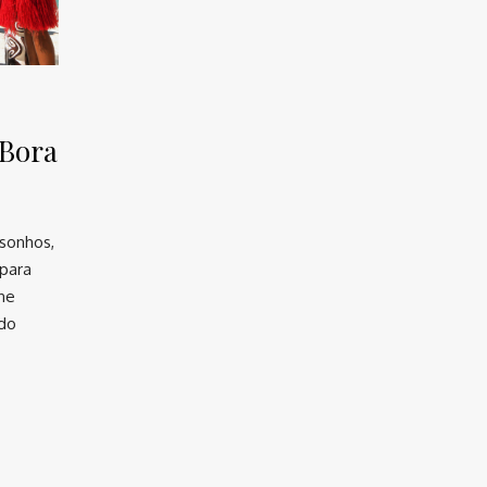
 Bora
sonhos,
 para
ne
odo