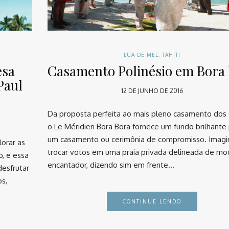
LUA DE MEL
,
TAHITI
esa
Casamento Polinésio em Bora
Paul
12 DE JUNHO DE 2016
Da proposta perfeita ao mais pleno casamento dos 
o Le Méridien Bora Bora fornece um fundo brilhante
um casamento ou cerimônia de compromisso. Imagi
orar as
trocar votos em uma praia privada delineada de m
o, e essa
encantador, dizendo sim em frente…
desfrutar
os,
CONTINUE LENDO