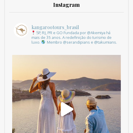
Instagram
kangarootours_brasil
SP, RJ, PR e GO
Fundada por @Akemiya há
mais de 35 anos.
A redefinição do turismo de
luxo.
Membro @serandipians e @takumians.