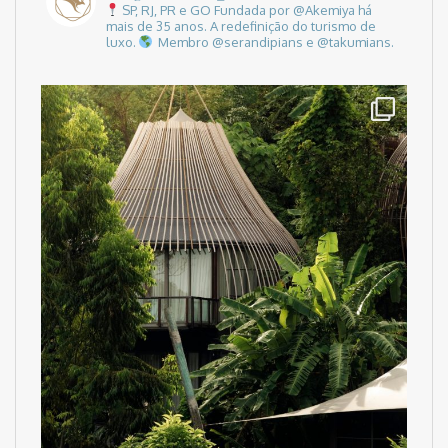
SP, RJ, PR e GO
Fundada por @Akemiya há
mais de 35 anos.
A redefinição do turismo de
luxo.
Membro @serandipians e @takumians.