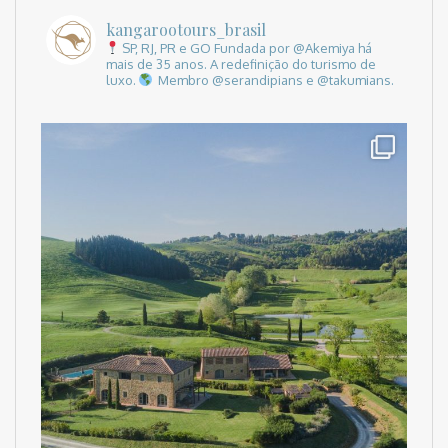
kangarootours_brasil
SP, RJ, PR e GO
Fundada por @Akemiya há
mais de 35 anos.
A redefinição do turismo de
luxo.
Membro @serandipians e @takumians.