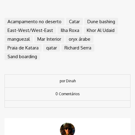
Acampamento no deserto
Catar
Dune bashing
East-West/West-East
Ilha Roxa
Khor Al Udaid
manguezal
Mar Interior
oryx árabe
Praia de Katara
qatar
Richard Serra
Sand boarding
por Dinah
0 Comentários