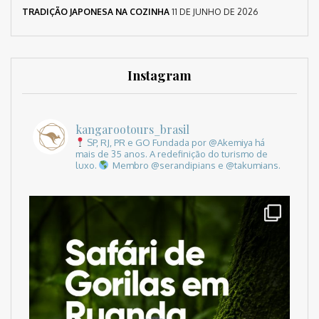
TRADIÇÃO JAPONESA NA COZINHA
11 DE JUNHO DE 2026
Instagram
kangarootours_brasil
SP, RJ, PR e GO
Fundada por @Akemiya há
mais de 35 anos.
A redefinição do turismo de
luxo.
Membro @serandipians e @takumians.