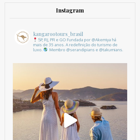
Instagram
kangarootours_brasil
SP, RJ, PR e GO
Fundada por @Akemiya há
mais de 35 anos.
A redefinição do turismo de
luxo.
Membro @serandipians e @takumians.