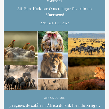
MARROCOS
Ait-Ben-Haddou: O meu lugar favorito no
Marrocos!
29 DE ABRIL DE 2026
ÁFRICA DO SUL
3 regiões de safári na África do Sul, fora do Kruger,