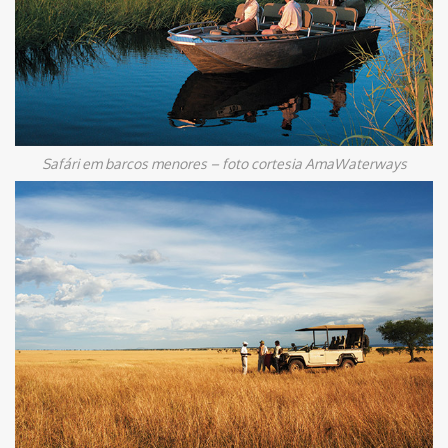
Safári em barcos menores – foto cortesia AmaWaterways