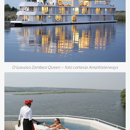
O luxuoso Zambezi Queen – foto cortesia AmaWaterways