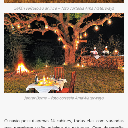
Safári veículo ao ar livre – foto cortesia AmaWaterways
Jantar Boma – foto cortesia AmaWaterways
O navio possui apenas 14 cabines, todas elas com varandas
que permitem visão máxima da natureza. Com decoração