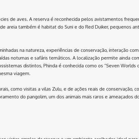
écies de aves. A reserva é reconhecida pelos avistamentos freque
 de areia também é habitat do Suni e do Red Duiker, pequenos ant
aminhadas na natureza, experiências de conservação, interação com
saídas noturnas e safáris temáticos. A localização permite ainda co
ssistemas distintos, Phinda é conhecida como os “Seven Worlds 
 mesma viagem.
rais, como visitas a vilas Zulu, e de ações reais de conservação, 
toramento do pangolim, um dos animais mais raros e ameaçados d