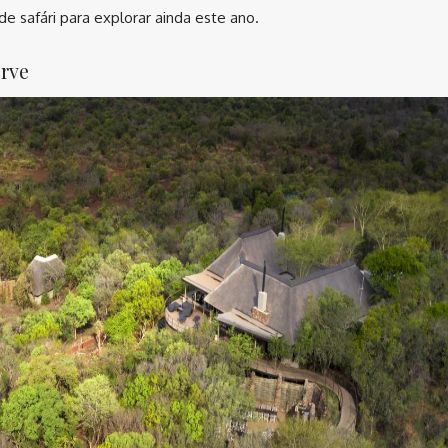
de safári para explorar ainda este ano.
rve