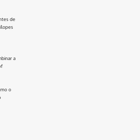
ntes de
ílopes
mbinar a
of
como o
o