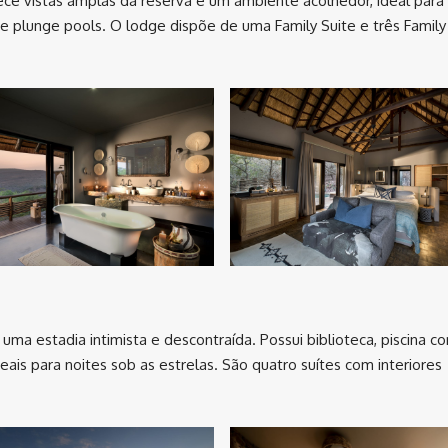
ece vistas amplas da reserva e um ambiente acolhedor, ideal para
 e plunge pools. O lodge dispõe de uma Family Suite e três Family
 uma estadia intimista e descontraída. Possui biblioteca, piscina c
deais para noites sob as estrelas. São quatro suítes com interiores