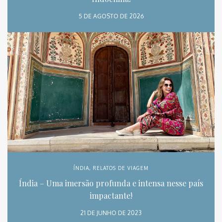
5 DE AGOSTO DE 2026
ÍNDIA
,
RELATOS DE VIAGEM
Índia – Uma imersão profunda e intensa nesse país
impactante!
21 DE JUNHO DE 2023