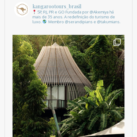
kangarootours_brasil
SP, RJ, PR e GO
Fundada por @Akemiya há
mais de 35 anos.
A redefinição do turismo de
luxo.
Membro @serandipians e @takumians.