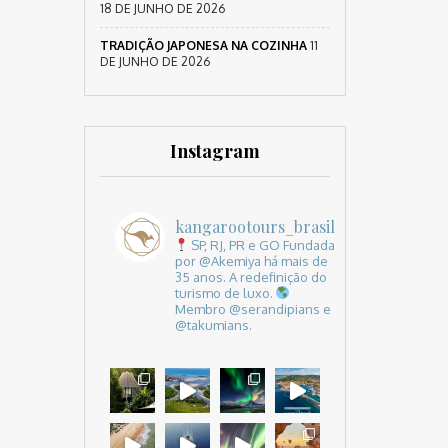
18 DE JUNHO DE 2026
TRADIÇÃO JAPONESA NA COZINHA
11
DE JUNHO DE 2026
Instagram
kangarootours_brasil
SP, RJ, PR e GO
Fundada
por @Akemiya há mais de
35 anos.
A redefinição do
turismo de luxo.
Membro @serandipians e
@takumians.