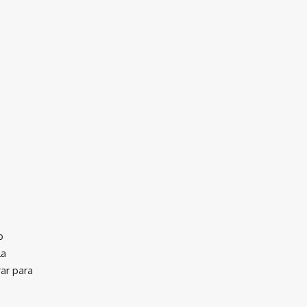
o
la
ar para