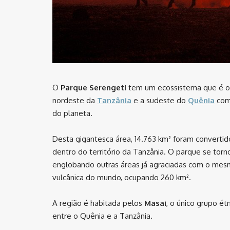
O
Parque Serengeti
tem um ecossistema que é o p
nordeste da
Tanzânia
e a sudeste do
Quênia
com 
do planeta.
Desta gigantesca área, 14.763 km² foram convertid
dentro do território da Tanzânia. O parque se to
englobando outras áreas já agraciadas com o mes
vulcânica do mundo, ocupando 260 km².
A região é habitada pelos
Masai
, o único grupo ét
entre o Quênia e a Tanzânia.