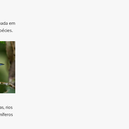
tuada em
pécies.
s, rios
míferos