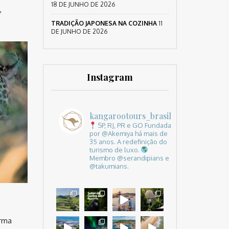
18 DE JUNHO DE 2026
,
TRADIÇÃO JAPONESA NA COZINHA
11
DE JUNHO DE 2026
Instagram
kangarootours_brasil
SP, RJ, PR e GO
Fundada
por @Akemiya há mais de
35 anos.
A redefinição do
turismo de luxo.
Membro @serandipians e
@takumians.
orma