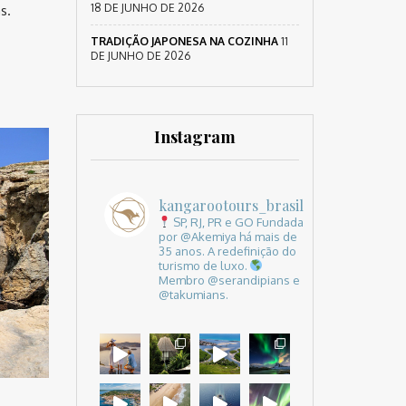
18 DE JUNHO DE 2026
s.
TRADIÇÃO JAPONESA NA COZINHA
11
DE JUNHO DE 2026
Instagram
kangarootours_brasil
SP, RJ, PR e GO
Fundada
por @Akemiya há mais de
35 anos.
A redefinição do
turismo de luxo.
Membro @serandipians e
@takumians.