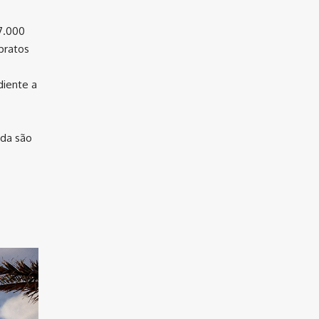
7.000
 pratos
diente a
ada são