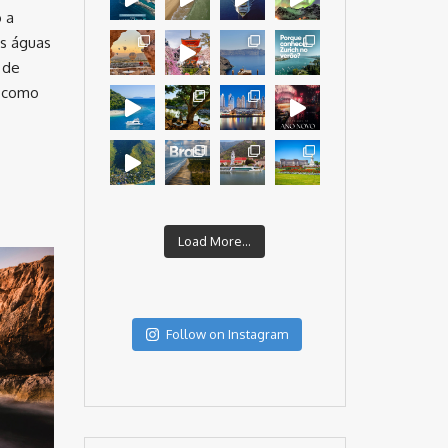
 a
as águas
 de
s como
Load More...
Follow on Instagram