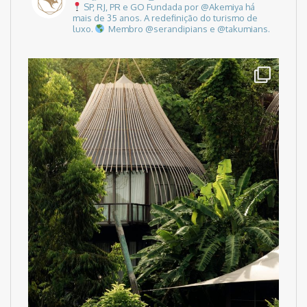
SP, RJ, PR e GO
Fundada por @Akemiya há
mais de 35 anos.
A redefinição do turismo de
luxo.
Membro @serandipians e @takumians.