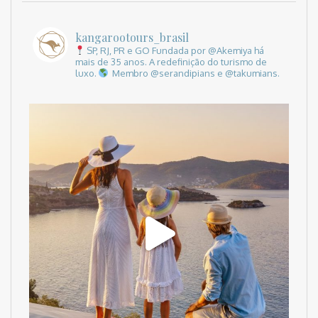
kangarootours_brasil
SP, RJ, PR e GO
Fundada por @Akemiya há
mais de 35 anos.
A redefinição do turismo de
luxo.
Membro @serandipians e @takumians.