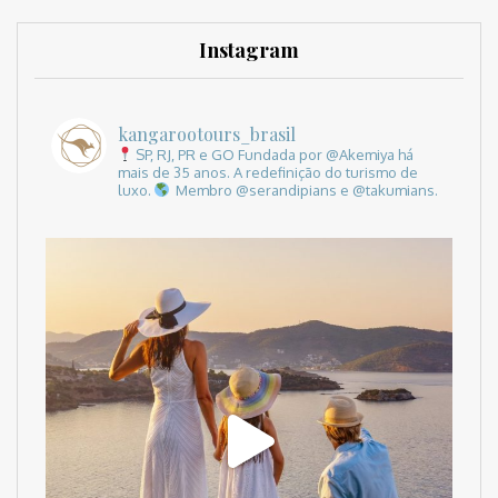
Instagram
kangarootours_brasil
SP, RJ, PR e GO
Fundada por @Akemiya há
mais de 35 anos.
A redefinição do turismo de
luxo.
Membro @serandipians e @takumians.