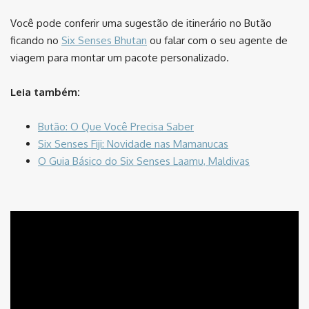
Você pode conferir uma sugestão de itinerário no Butão
ficando no
Six Senses Bhutan
ou falar com o seu agente de
viagem para montar um pacote personalizado.
Leia também:
Butão: O Que Você Precisa Saber
Six Senses Fiji: Novidade nas Mamanucas
O Guia Básico do Six Senses Laamu, Maldivas
⠀