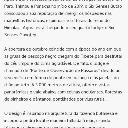
Paro, Thimpu e Punakha no início de 2019, o Six Senses Butão
consolidou a sua reputação de imergir os hóspedes nas
maravilhas históricas, espirituais e culturais do reino do
Himalaia. Agora está chegando o seu quarto lodge: o Six
Senses Gangtey.
A abertura de outubro coincide com a época do ano em que
as gruas de pescoço negro chegam do Tibete para desfrutar
do céu limpo e do clima agradável. De fato, o lodge é
chamado de “Ponte de Observação de Pássaros” devido ao
seu edifício em forma de ponte em balanço e às janelas do
chão ao teto. A 3.000 metros de altura, oferece vistas
panorâmicas o vale abaixo, com colinas ondulantes, florestas
de pinheiros e pântanos, pontilhados por vilas rurais.
O design é inspirado na arquitetura da fazenda butanesa e
incorpora pedra local e madeira talhada à mão, usando
técnicas tradicionais de construção para incorporar o