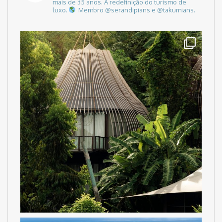
mais de 35 anos.
A redefinição do turismo de
luxo.
Membro @serandipians e @takumians.