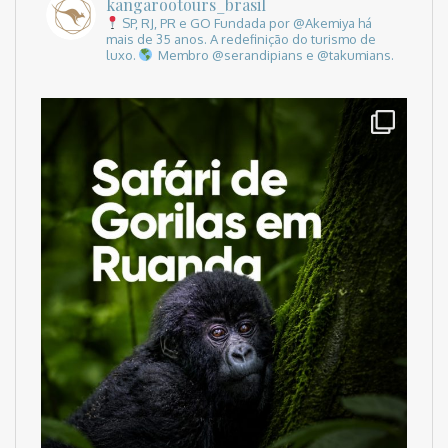
kangarootours_brasil
SP, RJ, PR e GO
Fundada por @Akemiya há
mais de 35 anos.
A redefinição do turismo de
luxo.
Membro @serandipians e @takumians.