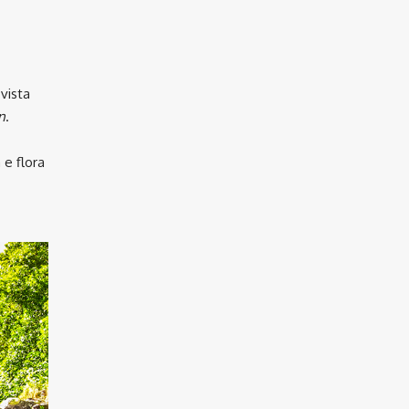
 vista
n
.
 e flora