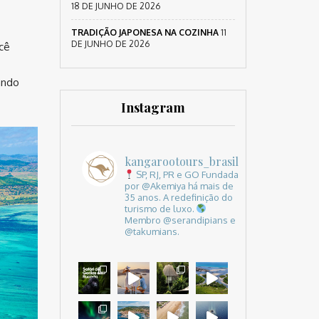
18 DE JUNHO DE 2026
TRADIÇÃO JAPONESA NA COZINHA
11
DE JUNHO DE 2026
cê
ando
Instagram
kangarootours_brasil
SP, RJ, PR e GO
Fundada
por @Akemiya há mais de
35 anos.
A redefinição do
turismo de luxo.
Membro @serandipians e
@takumians.