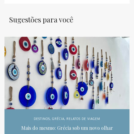
Sugestões para você
DESTINOS
,
GRÉCIA
,
RELATOS DE VIAGEM
Mais do mesmo: Grécia sob um novo olhar