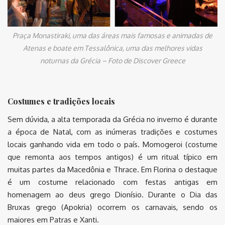
Praça Monastiraki, uma das áreas mais famosas e animadas de
Atenas e boate em Tessalônica, uma das melhores vidas
noturnas da Grécia – Foto de Discover Greece
Costumes e tradições locais
Sem dúvida, a alta temporada da Grécia no inverno é durante
a época de Natal, com as inúmeras tradições e costumes
locais ganhando vida em todo o país. Momogeroi (costume
que remonta aos tempos antigos) é um ritual típico em
muitas partes da Macedônia e Thrace. Em Florina o destaque
é um costume relacionado com festas antigas em
homenagem ao deus grego Dionísio. Durante o Dia das
Bruxas grego (Apokria) ocorrem os carnavais, sendo os
maiores em Patras e Xanti.