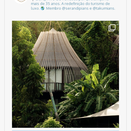
mais de 35 anos.
A redefinição do turismo de
luxo.
Membro @serandipians e @takumians.