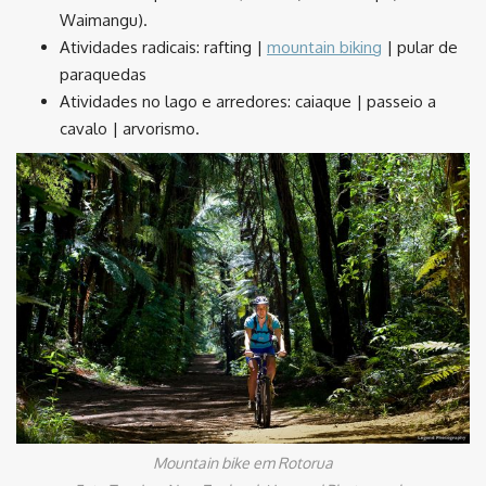
Waimangu).
Atividades radicais: rafting |
mountain biking
| pular de
paraquedas
Atividades no lago e arredores: caiaque | passeio a
cavalo | arvorismo.
Mountain bike em Rotorua