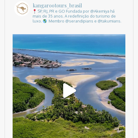
kangarootours_brasil
SP, RJ, PR e GO
Fundada por @Akemiya há
mais de 35 anos.
A redefinição do turismo de
luxo.
Membro @serandipians e @takumians.