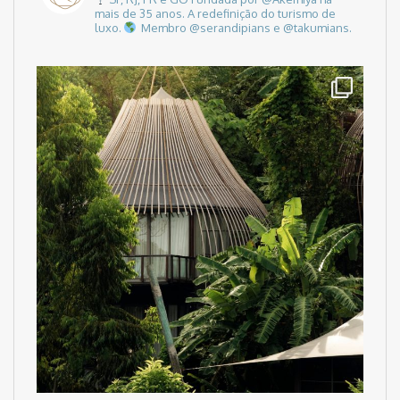
mais de 35 anos.
A redefinição do turismo de
luxo.
Membro @serandipians e @takumians.