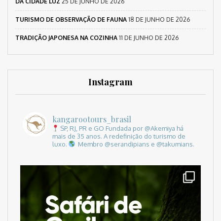
DA CIDADE LUZ
25 DE JUNHO DE 2026
TURISMO DE OBSERVAÇÃO DE FAUNA
18 DE JUNHO DE 2026
TRADIÇÃO JAPONESA NA COZINHA
11 DE JUNHO DE 2026
Instagram
kangarootours_brasil
SP, RJ, PR e GO
Fundada por @Akemiya há
mais de 35 anos.
A redefinição do turismo de
luxo.
Membro @serandipians e @takumians.