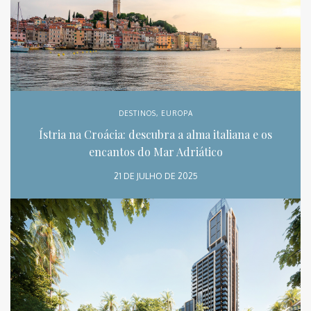
DESTINOS
,
EUROPA
Ístria na Croácia: descubra a alma italiana e os
encantos do Mar Adriático
21 DE JULHO DE 2025