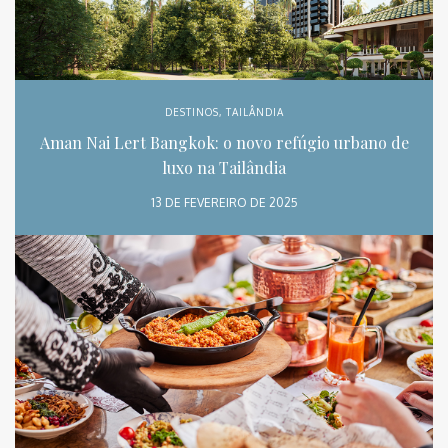
DESTINOS
,
TAILÂNDIA
Aman Nai Lert Bangkok: o novo refúgio urbano de
luxo na Tailândia
13 DE FEVEREIRO DE 2025