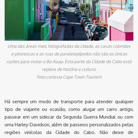
Uma das áreas mais fotografadas da cidade, as casas coloridas
e pitorescas e as ruas de paralelepípedos não são as únicas
razões para visitar o Bo-Kaap. Esta parte da Cidade do Cabo está
repleta de história e cultura.
Foto cortesia Cape Town Tourism
Há sempre um modo de transporte para atender qualquer
tipo de viajante ou ocasião, como alugar um carro antigo,
passear em um sidecar da Segunda Guerra Mundial ou com
uma Harley-Davidson, além de passeios personalizados pelas
regiões vinícolas da Cidade do Cabo. Não deixe de