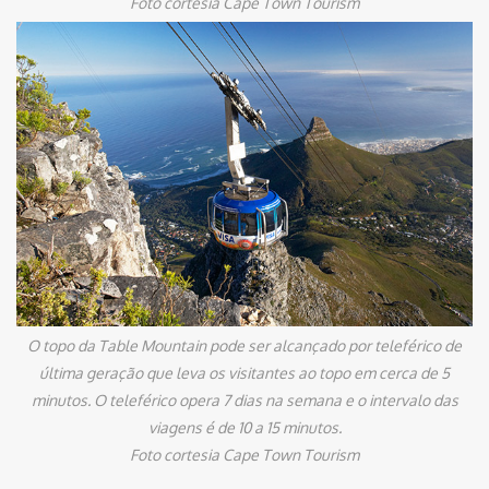
Foto cortesia Cape Town Tourism
O topo da Table Mountain pode ser alcançado por teleférico de
última geração que leva os visitantes ao topo em cerca de 5
minutos. O teleférico opera 7 dias na semana e o intervalo das
viagens é de 10 a 15 minutos.
Foto cortesia Cape Town Tourism