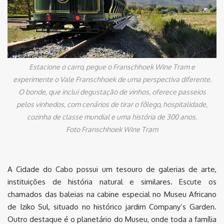
Estacione o carro, pegue o Franschhoek Wine Tram e
experimente o Vale Franschhoek de uma perspectiva diferente.
O bonde, que inclui degustação de vinhos, oferece passeios
pelos vinhedos, com cenários de tirar o fôlego, hospitalidade,
cozinha de classe mundial e uma história de 300 anos.
Foto Franschhoek Wine Tram
A Cidade do Cabo possui um tesouro de galerias de arte,
instituições de história natural e similares. Escute os
chamados das baleias na cabine especial no Museu Africano
de Iziko Sul, situado no histórico jardim Company’s Garden.
Outro destaque é o planetário do Museu, onde toda a família