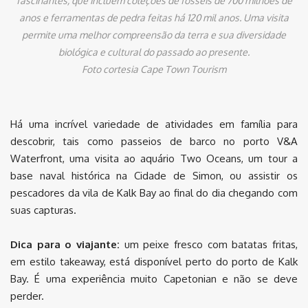
fascinantes, que incluem coleções de fósseis de 700 milhões de
anos e ferramentas de pedra feitas há 120 mil anos. Uma visita
permite uma melhor compreensão da terra e sua diversidade
biológica e cultural do passado ao presente.
Foto cortesia Cape Town Tourism
Há uma incrível variedade de atividades em família para
descobrir, tais como passeios de barco no porto V&A
Waterfront, uma visita ao aquário Two Oceans, um tour a
base naval histórica na Cidade de Simon, ou assistir os
pescadores da vila de Kalk Bay ao final do dia chegando com
suas capturas.
Dica para o viajante:
um peixe fresco com batatas fritas,
em estilo takeaway, está disponível perto do porto de Kalk
Bay. É uma experiência muito Capetonian e não se deve
perder.