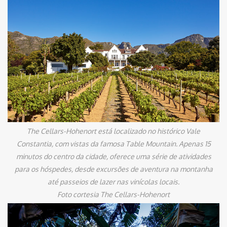
The Cellars-Hohenort está localizado no histórico Vale
Constantia, com vistas da famosa Table Mountain. Apenas 15
minutos do centro da cidade, oferece uma série de atividades
para os hóspedes, desde excursões de aventura na montanha
até passeios de lazer nas vinícolas locais.
Foto cortesia The Cellars-Hohenort