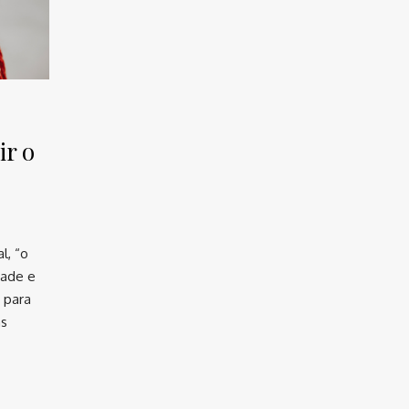
ir o
l, “o
dade e
 para
ns