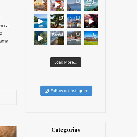
:
mo a
o. ⠀
cama
Load More...
Follow on Instagram
Categorias