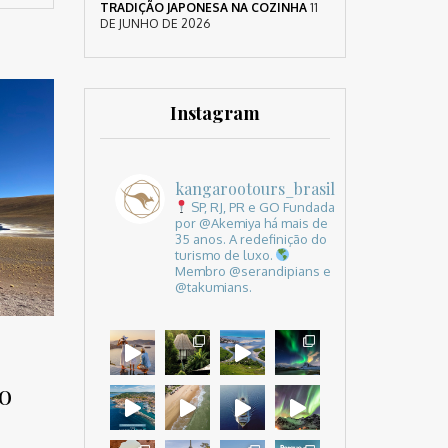
TRADIÇÃO JAPONESA NA COZINHA
11
DE JUNHO DE 2026
Instagram
kangarootours_brasil
SP, RJ, PR e GO
Fundada
por @Akemiya há mais de
35 anos.
A redefinição do
turismo de luxo.
Membro @serandipians e
@takumians.
o