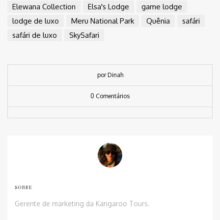
Elewana Collection
Elsa's Lodge
game lodge
lodge de luxo
Meru National Park
Quênia
safári
safári de luxo
SkySafari
por Dinah
0 Comentários
SOBRE
Gerente de marketing da Kangaroo Tours.