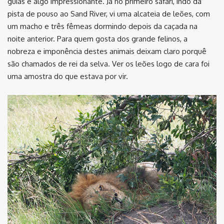
guias é algo impressionante. Já no primeiro safári, indo da
pista de pouso ao Sand River, vi uma alcateia de leões, com
um macho e três fêmeas dormindo depois da caçada na
noite anterior. Para quem gosta dos grande felinos, a
nobreza e imponência destes animais deixam claro porquê
são chamados de rei da selva. Ver os leões logo de cara foi
uma amostra do que estava por vir.