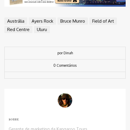
Austrália
Ayers Rock
Bruce Munro
Field of Art
Red Centre
Uluru
por Dinah
0 Comentários
SOBRE
Gerente de marketing da Kangaroo Tours.