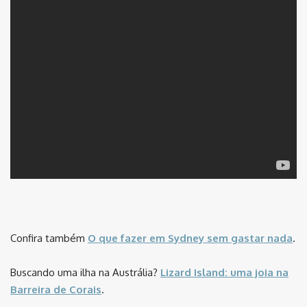
Confira também
O que fazer em Sydney sem gastar nada
.
Buscando uma ilha na Austrália?
Lizard Island: uma joia na
Barreira de Corais
.