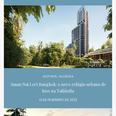
DESTINOS
,
TAILÂNDIA
Aman Nai Lert Bangkok: o novo refúgio urbano de
luxo na Tailândia
13 DE FEVEREIRO DE 2025