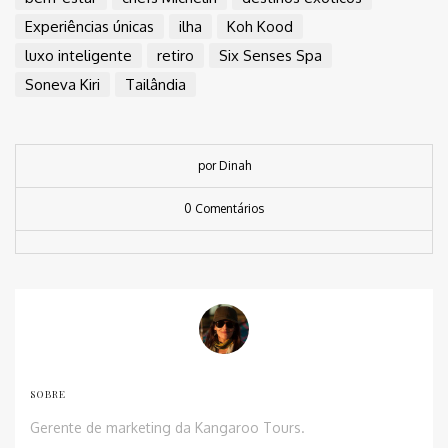
Experiências únicas
ilha
Koh Kood
luxo inteligente
retiro
Six Senses Spa
Soneva Kiri
Tailândia
por Dinah
0 Comentários
SOBRE
Gerente de marketing da Kangaroo Tours.