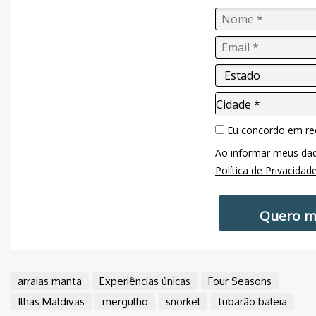
Cidade*
Cidade *
Eu concordo em re
Ao informar meus da
Política de Privacidad
Quero m
arraias manta
Experiências únicas
Four Seasons
Ilhas Maldivas
mergulho
snorkel
tubarão baleia