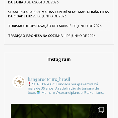
DA BAHIA
3 DE AGOSTO DE 2026
SHANGRI-LA PARIS: UMA DAS EXPERIÊNCIAS MAIS ROMÂNTICAS
DA CIDADE LUZ
25 DE JUNHO DE 2026
TURISMO DE OBSERVAÇÃO DE FAUNA
18 DE JUNHO DE 2026
TRADIÇÃO JAPONESA NA COZINHA
11 DE JUNHO DE 2026
Instagram
kangarootours_brasil
SP, RJ, PR e GO
Fundada por @Akemiya há
mais de 35 anos.
A redefinição do turismo de
luxo.
Membro @serandipians e @takumians.