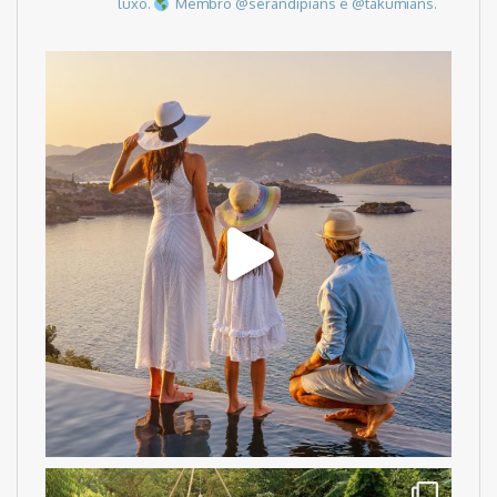
luxo.
Membro @serandipians e @takumians.