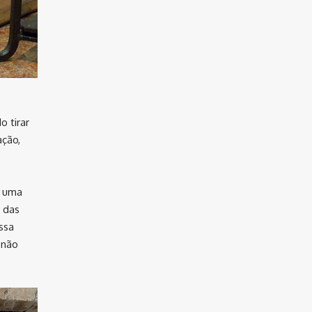
o tirar
ação,
e uma
s das
ssa
 não