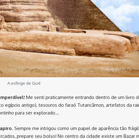
A esfinge de Gizé
imperdível!
Me senti praticamente entrando dentro de um livro 
beto egípcio antigo), tesouros do faraó Tutancâmon, artefatos da ra
rontinho para ser explorado…
apiro
. Sempre me intrigou como um papel de aparência tão frági
ercados, prepare seu bolso! No centro da cidade existe um Bazar m