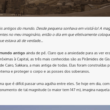
ais antigos do mundo. Desde pequena sonhava em visitá-lo! A mag
sentes no meu imaginário, então o dia em que efetivamente coloqu
 que estava ali de verdade…
 mundo antigo
ainda de pé. Claro que a ansiedade para as ver er
óximas à Capital, as três mais conhecidas são as Pirâmides de Gi
e Cairo, Sakkara, a mais antiga de todas. Elas foram construídas p
eterna e proteger o corpo e as posses dos soberanos.
a que é difícil passar uma agulha entre eles. Se hoje em dia, com
 monumento de tal magnitude (o maior tem 147 m), imagina naquela