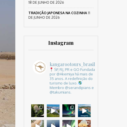
18 DE JUNHO DE 2026
TRADIÇÃO JAPONESA NA COZINHA
11
DE JUNHO DE 2026
Instagram
kangarootours_brasil
SP, RJ, PR e GO
Fundada
por @Akemiya há mais de
35 anos.
A redefinição do
turismo de luxo.
Membro @serandipians e
@takumians.