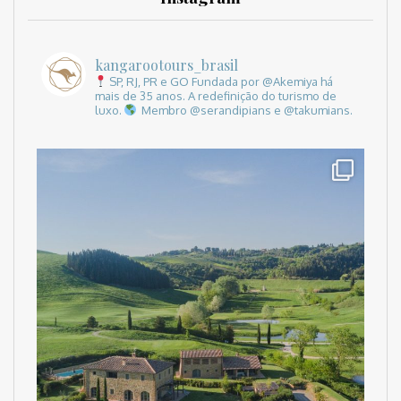
kangarootours_brasil
SP, RJ, PR e GO
Fundada por @Akemiya há
mais de 35 anos.
A redefinição do turismo de
luxo.
Membro @serandipians e @takumians.