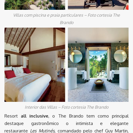
Villas com piscina e praia particulares – Foto cortesia The
Brando
Interior das Villas – Foto cortesia The Brando
Resort
all inclusive
, o The Brando tem como principal
destaque gastronômico o intimista e elegante
restaurante
Les Mutinés
, comandado pelo chef Guy Martin,