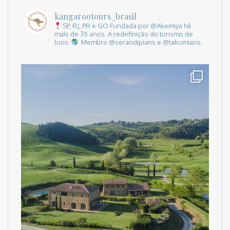
kangarootours_brasil
SP, RJ, PR e GO
Fundada por @Akemiya há
mais de 35 anos.
A redefinição do turismo de
luxo.
Membro @serandipians e @takumians.