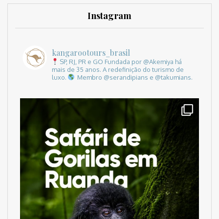
Instagram
kangarootours_brasil
SP, RJ, PR e GO
Fundada por @Akemiya há
mais de 35 anos.
A redefinição do turismo de
luxo.
Membro @serandipians e @takumians.