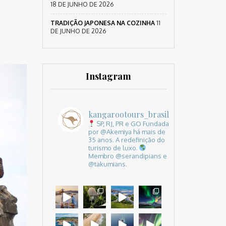
18 DE JUNHO DE 2026
TRADIÇÃO JAPONESA NA COZINHA
11
DE JUNHO DE 2026
Instagram
kangarootours_brasil
SP, RJ, PR e GO
Fundada
por @Akemiya há mais de
35 anos.
A redefinição do
turismo de luxo.
Membro @serandipians e
@takumians.