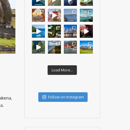
Load More...
Follow on Instagram
akena,
a.