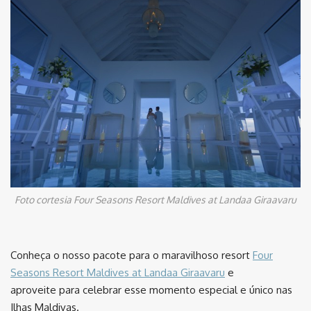
Foto cortesia Four Seasons Resort Maldives at Landaa Giraavaru
Conheça o nosso pacote para o maravilhoso resort
Four
Seasons Resort Maldives at Landaa Giraavaru
e
aproveite para celebrar esse momento especial e único nas
Ilhas Maldivas.