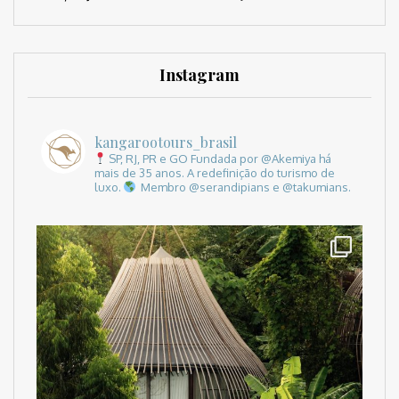
Instagram
kangarootours_brasil
SP, RJ, PR e GO
Fundada por @Akemiya há
mais de 35 anos.
A redefinição do turismo de
luxo.
Membro @serandipians e @takumians.