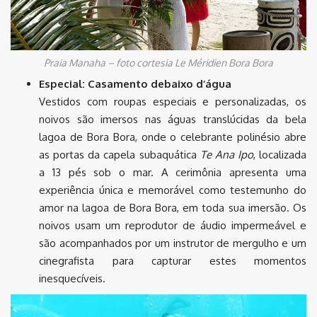
Praia Manaha – foto cortesia Le Méridien Bora Bora
Especial: Casamento debaixo d’água
Vestidos com roupas especiais e personalizadas, os
noivos são imersos nas águas translúcidas da bela
lagoa de Bora Bora, onde o celebrante polinésio abre
as portas da capela subaquática
Te Ana Ipo
, localizada
a 13 pés sob o mar. A cerimônia apresenta uma
experiência única e memorável como testemunho do
amor na lagoa de Bora Bora, em toda sua imersão. Os
noivos usam um reprodutor de áudio impermeável e
são acompanhados por um instrutor de mergulho e um
cinegrafista para capturar estes momentos
inesquecíveis.