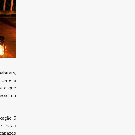
abitats,
ncia é a
da e que
veld, na
icação 5
 e estão
 capazes