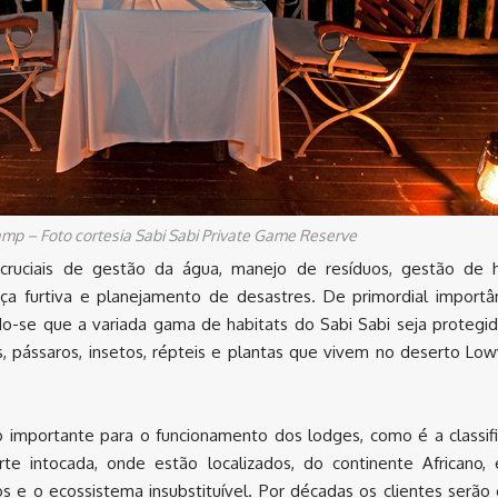
Camp – Foto cortesia Sabi Sabi Private Game Reserve
 cruciais de gestão da água, manejo de resíduos, gestão de h
a furtiva e planejamento de desastres. De primordial importâ
do-se que a variada gama de habitats do Sabi Sabi seja protegi
 pássaros, insetos, répteis e plantas que vivem no deserto Low
 importante para o funcionamento dos lodges, como é a classif
te intocada, onde estão localizados, do continente Africano,
 e o ecossistema insubstituível. Por décadas os clientes serão