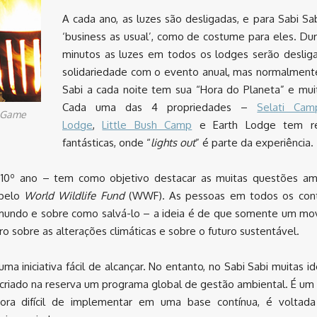
A cada ano, as luzes são desligadas, e para Sabi Sab
‘business as usual’, como de costume para eles. Du
minutos as luzes em todos os lodges serão desli
solidariedade com o evento anual, mas normalment
Sabi a cada noite tem sua “Hora do Planeta” e mui
Cada uma das 4 propriedades –
Selati Cam
e Game
Lodge
,
Little Bush Camp
e Earth Lodge tem re
fantásticas, onde “
lights out
” é parte da experiência.
 10º ano – tem como objetivo destacar as muitas questões am
 pelo
World Wildlife Fund
(WWF). As pessoas em todos os cont
o mundo e sobre como salvá-lo – a ideia é de que somente um m
sobre as alterações climáticas e sobre o futuro sustentável.
 iniciativa fácil de alcançar. No entanto, no Sabi Sabi muitas id
criado na reserva um programa global de gestão ambiental. É um
bora difícil de implementar em uma base contínua, é voltada