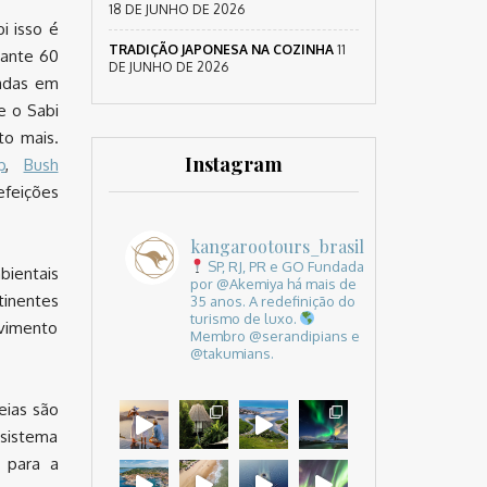
18 DE JUNHO DE 2026
i isso é
TRADIÇÃO JAPONESA NA COZINHA
11
rante 60
DE JUNHO DE 2026
gadas em
e o Sabi
to mais.
Instagram
p
,
Bush
feições
kangarootours_brasil
SP, RJ, PR e GO
Fundada
bientais
por @Akemiya há mais de
inentes
35 anos.
A redefinição do
turismo de luxo.
ovimento
Membro @serandipians e
@takumians.
eias são
 sistema
 para a