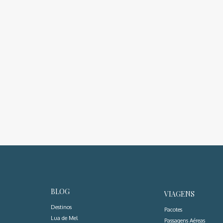
BLOG
VIAGENS
Destinos
Pacotes
Lua de Mel
Passagens Aéreas