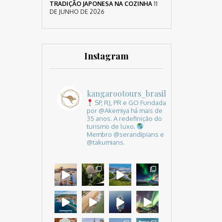
TRADIÇÃO JAPONESA NA COZINHA
11
DE JUNHO DE 2026
Instagram
kangarootours_brasil
SP, RJ, PR e GO
Fundada
por @Akemiya há mais de
35 anos.
A redefinição do
turismo de luxo.
Membro @serandipians e
@takumians.