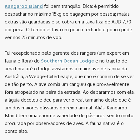
Kangaroo Island
foi bem tranquilo. Dica: é permitido
despachar no máximo 15kg de bagagem por pessoa; malas
extras são guardadas e se cobra uma taxa fixa de AUD 7,70
por peça. O tempo estava um pouco fechado e pouco pude
ver nos 25 minutos de voo.
Fui recepcionado pelo gerente dos rangers (um expert em
fauna e flora) do
Southern Ocean Lodge
e no trajeto de
uma hora até o lodge avistamos a maior ave de rapina da
Austrália, a Wedge-tailed eagle, que não é comum de se ver
de tão perto. A ave comia um canguru que provavelmente
fora atropelado na beira da estrada. Ao depararmos com ela,
a águia decolou e deu para ver o real tamanho deste que é
um dos maiores pássaros do reino animal. Aliás, Kangaroo
Island tem uma enorme variedade de pássaros, sendo muito
procurada por observadores de aves. A fauna nativa é o
ponto alto.