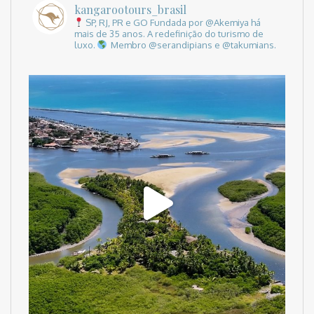
kangarootours_brasil
SP, RJ, PR e GO
Fundada por @Akemiya há
mais de 35 anos.
A redefinição do turismo de
luxo.
Membro @serandipians e @takumians.