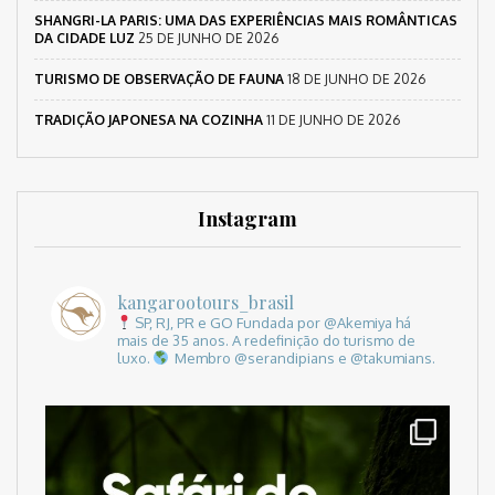
SHANGRI-LA PARIS: UMA DAS EXPERIÊNCIAS MAIS ROMÂNTICAS
DA CIDADE LUZ
25 DE JUNHO DE 2026
TURISMO DE OBSERVAÇÃO DE FAUNA
18 DE JUNHO DE 2026
TRADIÇÃO JAPONESA NA COZINHA
11 DE JUNHO DE 2026
Instagram
kangarootours_brasil
SP, RJ, PR e GO
Fundada por @Akemiya há
mais de 35 anos.
A redefinição do turismo de
luxo.
Membro @serandipians e @takumians.