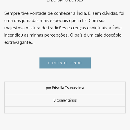
21 DE JUNHO DE 2023
Sempre tive vontade de conhecer a Índia. E, sem dúvidas, foi
uma das jornadas mais especiais que já fiz. Com sua
majestosa mistura de tradições e crenças espirituais, a Índia
incendiou as minhas percepções. O país é um caleidoscópio
extravagante…
CONTINUE LENDO
por Priscilla Tsunashima
0 Comentários