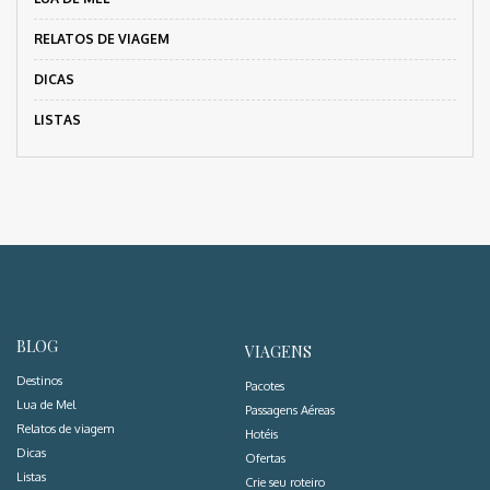
RELATOS DE VIAGEM
DICAS
LISTAS
BLOG
VIAGENS
Destinos
Pacotes
Lua de Mel
Passagens Aéreas
Relatos de viagem
Hotéis
Dicas
Ofertas
Listas
Crie seu roteiro