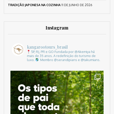
TRADIÇÃO JAPONESA NA COZINHA
11 DE JUNHO DE 2026
Instagram
kangarootours_brasil
SP, RJ, PR e GO
Fundada por @Akemiya há
mais de 35 anos.
A redefinição do turismo de
luxo.
Membro @serandipians e @takumians.