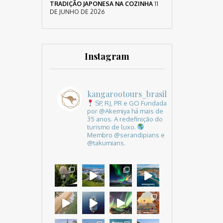
TRADIÇÃO JAPONESA NA COZINHA
11
DE JUNHO DE 2026
Instagram
kangarootours_brasil
SP, RJ, PR e GO
Fundada
por @Akemiya há mais de
35 anos.
A redefinição do
turismo de luxo.
Membro @serandipians e
@takumians.