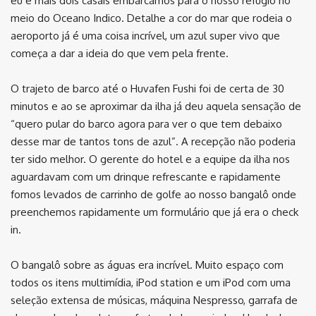
eu e mais dois casais embarcamos para o nosso refúgio no
meio do Oceano Indico. Detalhe a cor do mar que rodeia o
aeroporto já é uma coisa incrível, um azul super vivo que
começa a dar a ideia do que vem pela frente.
O trajeto de barco até o Huvafen Fushi foi de certa de 30
minutos e ao se aproximar da ilha já deu aquela sensação de
“quero pular do barco agora para ver o que tem debaixo
desse mar de tantos tons de azul”. A recepção não poderia
ter sido melhor. O gerente do hotel e a equipe da ilha nos
aguardavam com um drinque refrescante e rapidamente
fomos levados de carrinho de golfe ao nosso bangalô onde
preenchemos rapidamente um formulário que já era o check
in.
O bangalô sobre as águas era incrível. Muito espaço com
todos os itens multimídia, iPod station e um iPod com uma
seleção extensa de músicas, máquina Nespresso, garrafa de