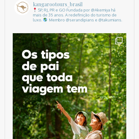
kangarootours_brasil
SP, RJ, PR e GO
Fundada por @Akemiya há
mais de 35 anos.
A redefinição do turismo de
luxo.
Membro @serandipians e @takumians.