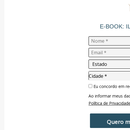
E-BOOK: I
Cidade*
Cidade *
Eu concordo em re
Ao informar meus da
Política de Privacidad
Quero m