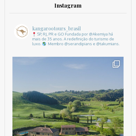
Instagram
kangarootours_brasil
SP, RJ, PR e GO
Fundada por @Akemiya há
mais de 35 anos.
A redefinição do turismo de
luxo.
Membro @serandipians e @takumians.